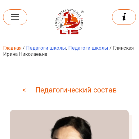
Skip
to
content
Главная
/
Педагоги школы
,
Педагоги школы
/ Глинская
Leaders
International school
Ирина Николаевна
< Педагогический состав