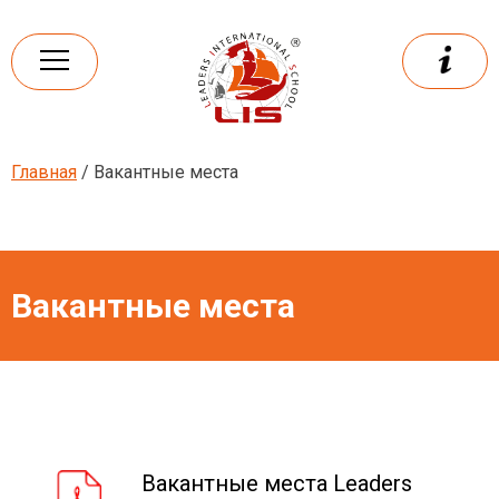
Skip
to
content
Главная
/ Вакантные места
Leaders
International school
Вакантные места
Вакантные места Leaders