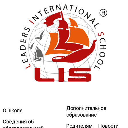
Дополнительное
Leaders
International school
О школе
образование
Сведения об
Родителям
Новости