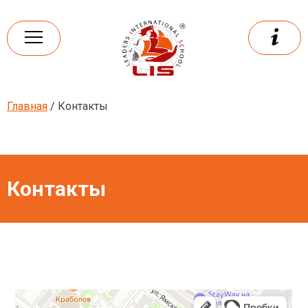
Skip
to
content
Главная
/ Контакты
Leaders
International school
Контакты