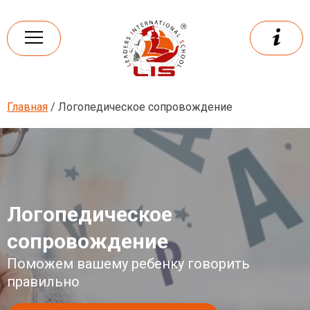
Skip
to
content
Главная
/ Логопедическое сопровождение
Leaders
International school
Логопедическое
сопровождение
Поможем вашему ребенку говорить
правильно