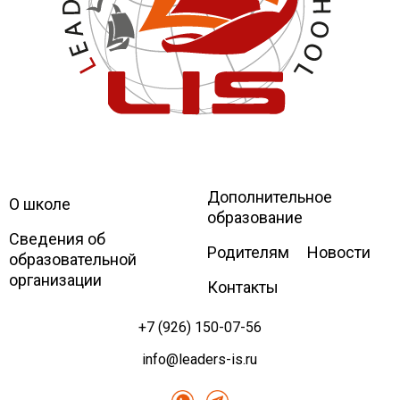
Дополнительное
Leaders
International school
О школе
образование
Сведения об
Родителям
Новости
образовательной
организации
Контакты
+7 (926) 150-07-56
info@leaders-is.ru