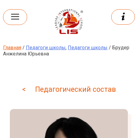
Skip
to
content
Главная
/
Педагоги школы
,
Педагоги школы
/ Брудер
Leaders
International school
Анжелина Юрьевна
< Педагогический состав