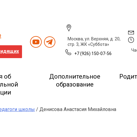
о
Москва, ул. Верхняя, д. 20,
стр. 3, ЖК «Суббота»
Ча
видящих
+7 (926) 150-07-56
я об
Дополнительное
Роди
ельной
образование
ации
едагоги школы
/ Денисова Анастасия Михайловна