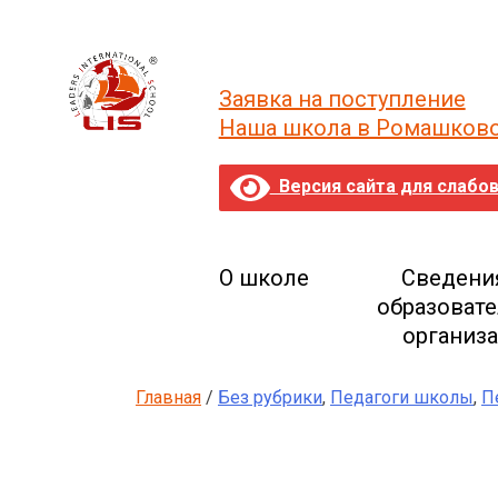
Skip
to
content
Заявка на поступление
Наша школа в Ромашков
Версия сайта для слабо
О школе
Сведени
образоват
организ
Главная
/
Без рубрики
,
Педагоги школы
,
П