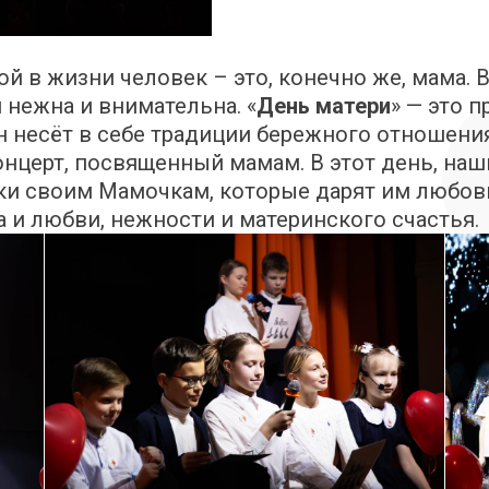
й в жизни человек – это, конечно же, мама.
 нежна и внимательна. «
День
матери
» — это п
 несёт в себе традиции бережного отношени
нцерт, посвященный мамам. В этот день, наш
ки своим Мамочкам, которые дарят им любовь,
 и любви, нежности и материнского счастья.