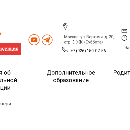
о
Москва, ул. Верхняя, д. 20,
стр. 3, ЖК «Суббота»
Ча
видящих
+7 (926) 150-07-56
я об
Дополнительное
Роди
ельной
образование
ации
атери