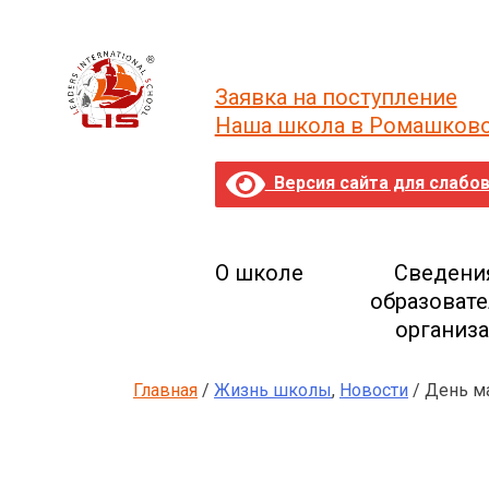
Skip
to
content
Заявка на поступление
Наша школа в Ромашков
Версия сайта для слабо
О школе
Сведени
образоват
организ
Главная
/
Жизнь школы
,
Новости
/ День м