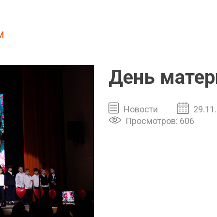
м
День матер
Новости
29.11
Просмотров: 606