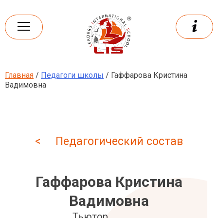
Skip
to
content
Главная
/
Педагоги школы
/ Гаффарова Кристина
Leaders
International school
Вадимовна
< Педагогический состав
Гаффарова Кристина
Вадимовна
Тьютор