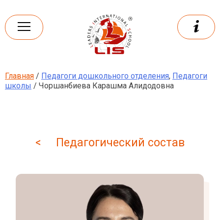
Skip
to
content
Главная
/
Педагоги дошкольного отделения
,
Педагоги
Leaders
International school
школы
/ Чоршанбиева Карашма Алидодовна
< Педагогический состав