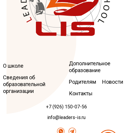
Дополнительное
Leaders
International school
О школе
образование
Сведения об
Родителям
Новости
образовательной
организации
Контакты
+7 (926) 150-07-56
info@leaders-is.ru