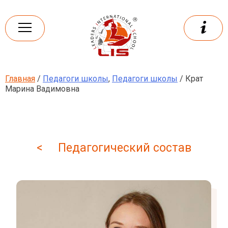
Skip
to
content
Главная
/
Педагоги школы
,
Педагоги школы
/ Крат
Leaders
International school
Марина Вадимовна
< Педагогический состав