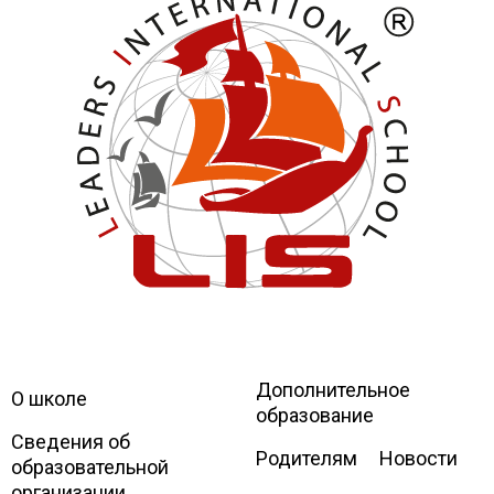
Дополнительное
Leaders
International school
О школе
образование
Сведения об
Родителям
Новости
образовательной
организации