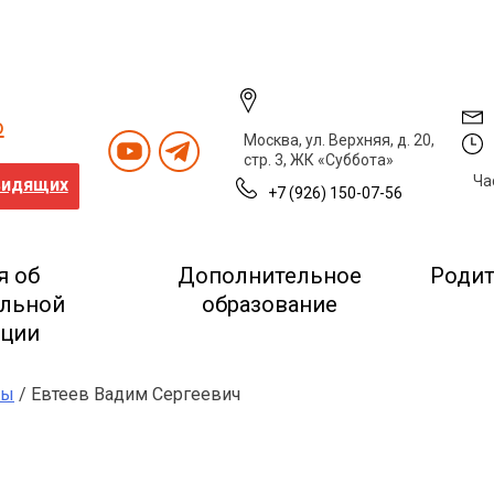
о
Москва, ул. Верхняя, д. 20,
стр. 3, ЖК «Суббота»
Ча
видящих
+7 (926) 150-07-56
я об
Дополнительное
Роди
ельной
образование
ации
лы
/ Евтеев Вадим Сергеевич