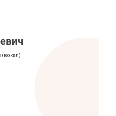
еевич
 (вокал)