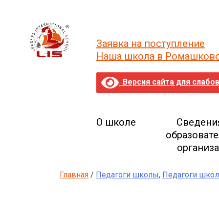
Skip
to
content
Заявка на поступление
Наша школа в Ромашков
Версия сайта для слабо
О школе
Сведени
образоват
организ
Главная
/
Педагоги школы
,
Педагоги шко