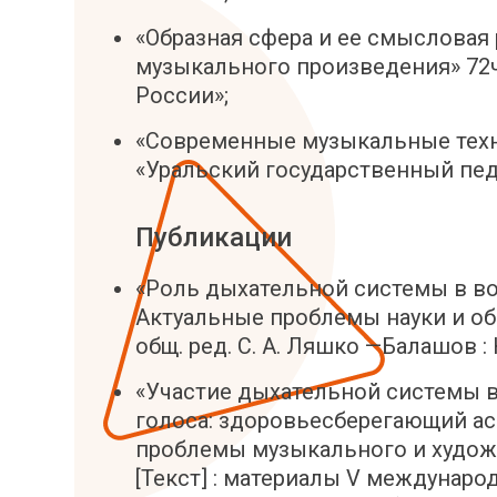
«Образная сфера и ее смысловая
музыкального произведения» 72
России»;
«Современные музыкальные техн
«Уральский государственный пед
Публикации
«Роль дыхательной системы в в
Актуальные проблемы науки и образ
общ. ред. С. А. Ляшко —Балашов : 
«Участие дыхательной системы в
голоса: здоровьесберегающий ас
проблемы музыкального и худож
[Текст] : материалы V междунаро