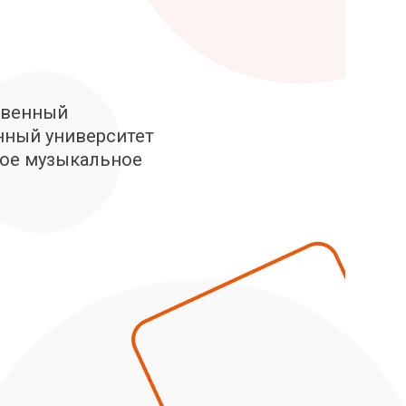
твенный
нный университет
кое музыкальное