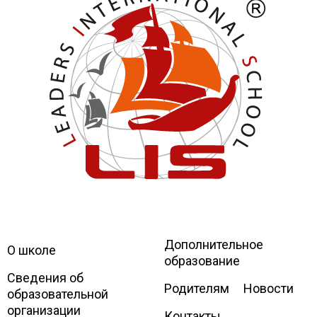
Дополнительное
Leaders
International school
О школе
образование
Сведения об
Родителям
Новости
образовательной
организации
Контакты