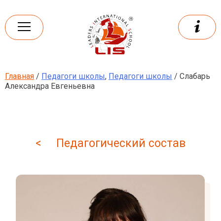
Skip
to
content
Главная
/
Педагоги школы
,
Педагоги школы
/ Слабарь
Leaders
International school
Александра Евгеньевна
< Педагогический состав