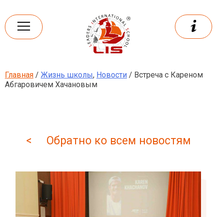
Skip
to
content
Главная
/
Жизнь школы
,
Новости
/ Встреча с Кареном
Leaders
International school
Абгаровичем Хачановым
< Обратно ко всем новостям