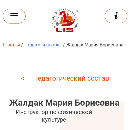
Skip
to
content
Главная
/
Педагоги школы
/ Жалдак Мария Борисовна
Leaders
International school
< Педагогический состав
Жалдак Мария Борисовна
Инструктор по физической
культуре