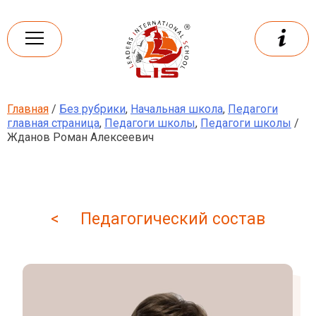
Skip
to
content
Главная
/
Без рубрики
,
Начальная школа
,
Педагоги
Leaders
International school
главная страница
,
Педагоги школы
,
Педагоги школы
/
Жданов Роман Алексеевич
< Педагогический состав