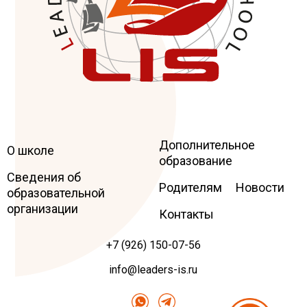
Дополнительное
Leaders
International school
О школе
образование
Сведения об
Родителям
Новости
образовательной
организации
Контакты
+7 (926) 150-07-56
info@leaders-is.ru