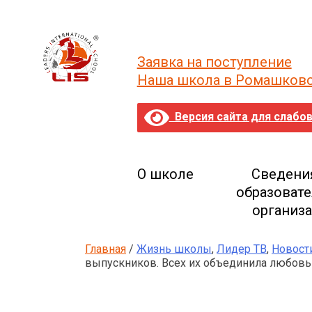
Skip
to
content
Заявка на поступление
Наша школа в Ромашков
Версия сайта для слабо
О школе
Сведени
образоват
организ
Главная
/
Жизнь школы
,
Лидер ТВ
,
Новост
выпускников. Всех их объединила любовь