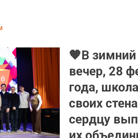
м
🧡В зимний
вечер, 28 ф
года, школа
своих стена
сердцу вып
их объедин