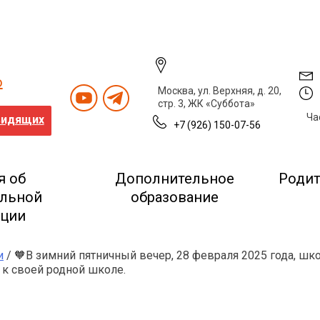
о
Москва, ул. Верхняя, д. 20,
стр. 3, ЖК «Суббота»
Ча
видящих
+7 (926) 150-07-56
я об
Дополнительное
Роди
ельной
образование
ации
и
/ 🧡В зимний пятничный вечер, 28 февраля 2025 года, шко
 к своей родной школе.