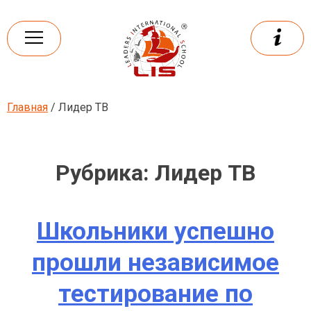
Skip
to
content
Главная
/ Лидер ТВ
Leaders
International school
Рубрика:
Лидер ТВ
Школьники успешно
прошли независимое
тестирование по