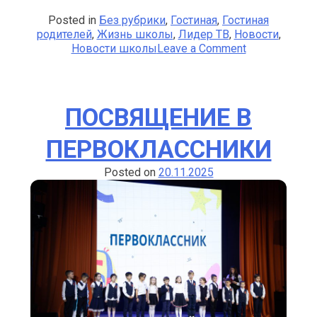
Posted in
Без рубрики
,
Гостиная
,
Гостиная
родителей
,
Жизнь школы
,
Лидер ТВ
,
Новости
,
on
Новости школы
Leave a Comment
Дорогие
друзья!
ПОСВЯЩЕНИЕ В
ПЕРВОКЛАССНИКИ
Posted on
20.11.2025