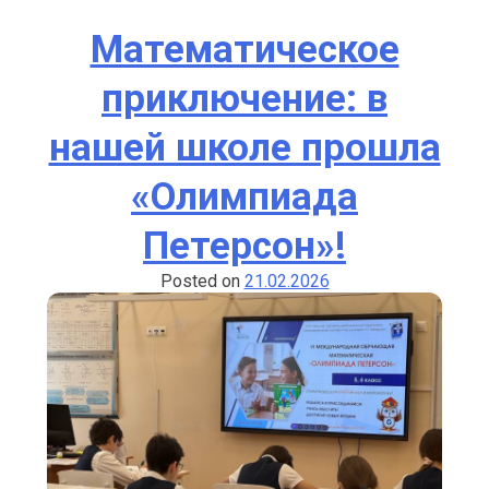
Практическа
Конференци
Математическое
«Эрудит»
приключение: в
нашей школе прошла
«Олимпиада
Петерсон»!
Posted on
21.02.2026