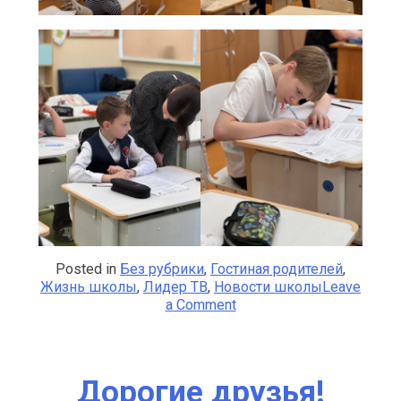
Posted in
Без рубрики
,
Гостиная родителей
,
Жизнь школы
,
Лидер ТВ
,
Новости школы
Leave
on
a Comment
Математическое
приключение:
в
нашей
Дорогие друзья!
школе