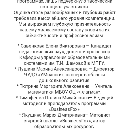
программах, лишь подчеркнуло творческий
потенциал участников.
Оценка столь разнообразных и глубоких работ
требовала высочайшего уровня компетенции.
Мы выражаем глубокую признательность
нашему уважаемому составу жюри за их
объективность и профессионализм:
* Савенкова Елена Викторовна — Кандидат
педагогических наук, доцент и профессор
Кафедры управления образовательными
системами им. Т.И. Шамовой в МПГУ.
* Лушина Марина Александровна — Директор
ЧУДО «УМняшки», эксперт в области
дошкольного развития.
* Тютрина Маргарита Алексеевна — Учитель
математики МБОУ ОЦ «Флагман».
* Тимофеева Полина Михайловна— Ведущий
методист и преподаватель программы
«BusinessFox».
* Якушина Мария Дмитриевна— Методист
старшей школы «BusinessFox», автор
образовательных ресурсов.