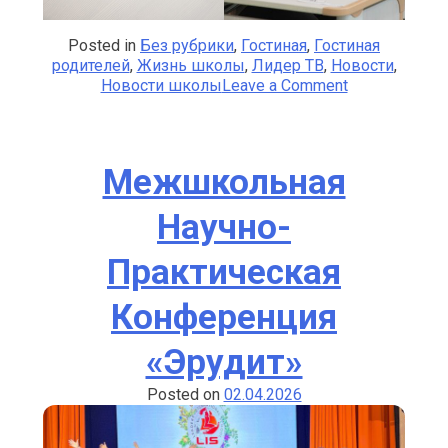
Posted in
Без рубрики
,
Гостиная
,
Гостиная
родителей
,
Жизнь школы
,
Лидер ТВ
,
Новости
,
on
Новости школы
Leave a Comment
Школьники
успешно
прошли
независимое
Межшкольная
тестировани
по
Научно-
английскому
языку
Практическая
Конференция
«Эрудит»
Posted on
02.04.2026