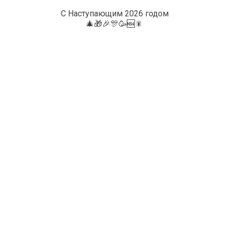
С Наступающим 2026 годом
🎄🎁🎉🎊🥳🆕🎇