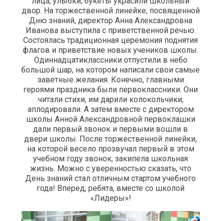
лица, улыбки, букеты украсили школьный
двор. На торжественной линейке, посвященной
Дню знаний, директор Анна Александровна
Иванова выступила с приветственной речью.
Состоялась традиционная церемония поднятия
флагов и приветствие новых учеников школы.
Одиннадцатиклассники отпустили в небо
большой шар, на котором написали свои самые
заветные желания. Конечно, главными
героями праздника были первоклассники. Они
читали стихи, им дарили колокольчики,
аплодировали. А затем вместе с директором
школы Анной Александровной первоклашки
дали первый звонок и первыми вошли в
двери школы. После торжественной линейки,
на которой весело прозвучал первый в этом
учебном году звонок, закипела школьная
жизнь. Можно с уверенностью сказать, что
День знаний стал отличным стартом учебного
года! Вперед, ребята, вместе со школой
«Лидеры»!