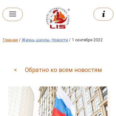
Skip
to
content
Главная
/
Жизнь школы
,
Новости
/ 1 сентября 2022
Leaders
International school
< Обратно ко всем новостям