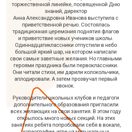
торжественной линейке, посвященной Дню
знаний, директор
Анна Александровна Иванова выступила с
приветственной речью. Состоялась
традиционная церемония поднятия флагов
и приветствие новых учеников школы.
Одиннадцатиклассники отпустили в небо
большой яркий шар, на котором написали
свои самые заветные желания. Но главными
героями праздника были первоклассники.
Они читали стихи, им дарили колокольчики,
аплодировали. А затем прозвучал первый
звонок.
Руководители школьных клубов и педагоги
дополнительного образования пригласили
всех желающих на свои занятия. В этом году
открылось много новых секций. На этих
занятиях ребята попробовали себя в вокале,
хореографии, игре на музыкальных