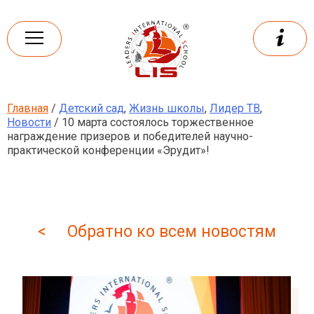
Skip
to
content
Главная
/
Детский сад
,
Жизнь школы
,
Лидер ТВ
,
Leaders
International school
Новости
/ 10 марта состоялось торжественное
награждение призеров и победителей научно-
практической конференции «Эрудит»!
< Обратно ко всем новостям