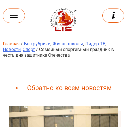
Skip
to
content
Главная
/
Без рубрики
,
Жизнь школы
,
Лидер ТВ
,
Leaders
International school
Новости
,
Спорт
/ Семейный спортивный праздник в
честь дня защитника Отечества
< Обратно ко всем новостям