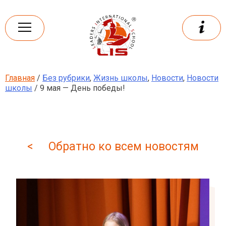
Skip
to
content
Главная
/
Без рубрики
,
Жизнь школы
,
Новости
,
Новости
Leaders
International school
школы
/ 9 мая — День победы!
< Обратно ко всем новостям