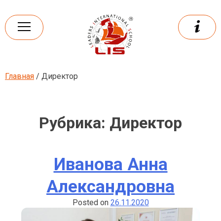
Skip
to
content
Главная
/ Директор
Leaders
International school
Рубрика:
Директор
Иванова Анна
Александровна
Posted on
26.11.2020