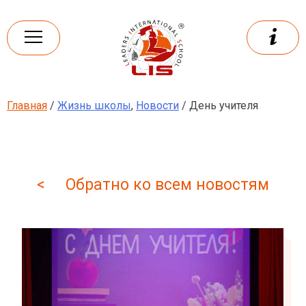
Skip
to
content
Главная
/
Жизнь школы
,
Новости
/ День учителя
Leaders
International school
< Обратно ко всем новостям