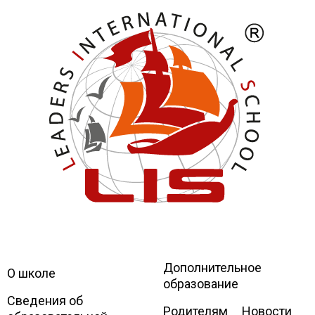
Дополнительное
Leaders
International school
О школе
образование
Сведения об
Родителям
Новости