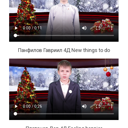
Панфилов Гавриил 4Д New things to do