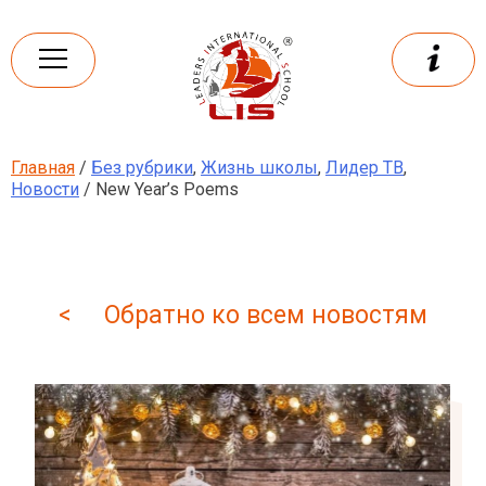
Skip
to
content
Главная
/
Без рубрики
,
Жизнь школы
,
Лидер ТВ
,
Leaders
International school
Новости
/ New Year’s Poems
< Обратно ко всем новостям