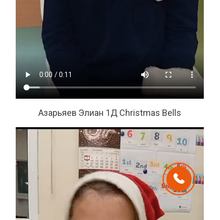
Азарьяев Элиан 1Д Christmas Bells