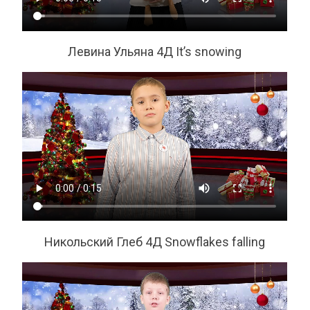
Левина Ульяна 4Д It’s snowing
Никольский Глеб 4Д Snowflakes falling