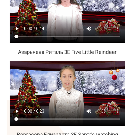
Азарьяева Ритэль 3Е Five Little Reindeer
Вергасова Елизавета 3Е Santa’s watching