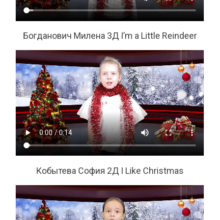
Богданович Милена 3Д I’m a Little Reindeer
Кобытева София 2Д I Like Christmas