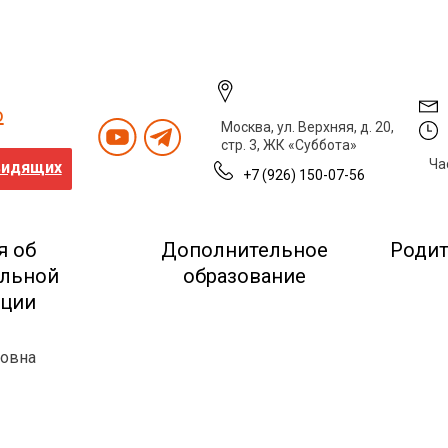
о
Москва, ул. Верхняя, д. 20,
стр. 3, ЖК «Суббота»
Ча
видящих
+7 (926) 150-07-56
я об
Дополнительное
Роди
ельной
образование
ации
вовна