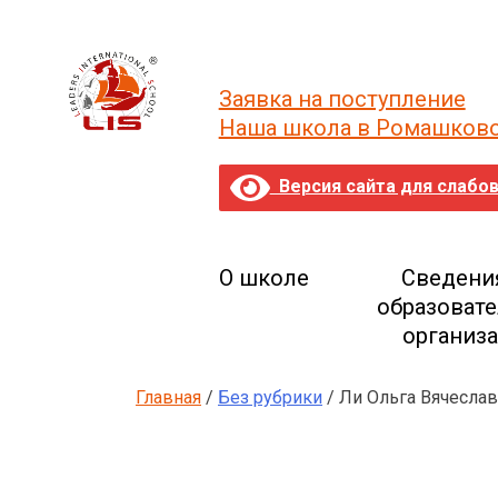
Skip
to
content
Заявка на поступление
Наша школа в Ромашков
Версия сайта для слабо
О школе
Сведени
образоват
организ
Главная
/
Без рубрики
/ Ли Ольга Вячесла