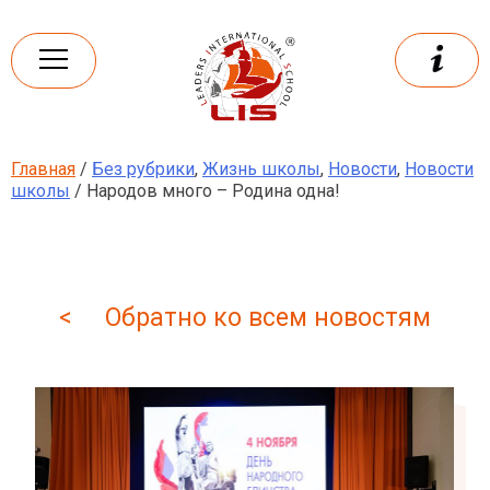
Skip
to
content
Главная
/
Без рубрики
,
Жизнь школы
,
Новости
,
Новости
Leaders
International school
школы
/ Народов много – Родина одна!
< Обратно ко всем новостям