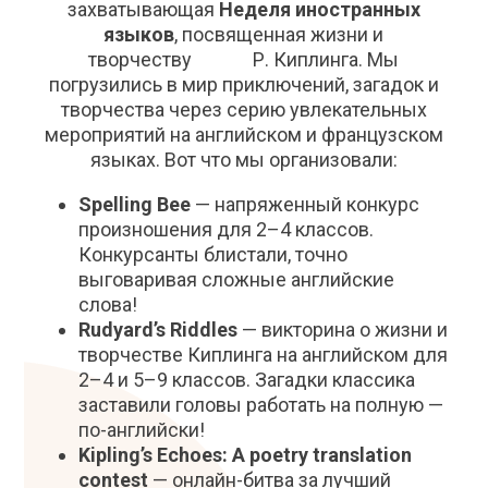
захватывающая
Неделя иностранных
языков
, посвященная жизни и
творчеству Р. Киплинга. Мы
погрузились в мир приключений, загадок и
творчества через серию увлекательных
мероприятий на английском и французском
языках. Вот что мы организовали:
Spelling Bee
— напряженный конкурс
произношения для 2–4 классов.
Конкурсанты блистали, точно
выговаривая сложные английские
слова!
Rudyard’s Riddles
— викторина о жизни и
творчестве Киплинга на английском для
2–4 и 5–9 классов. Загадки классика
заставили головы работать на полную —
по-английски!
Kipling’s Echoes: A poetry translation
contest
— онлайн-битва за лучший