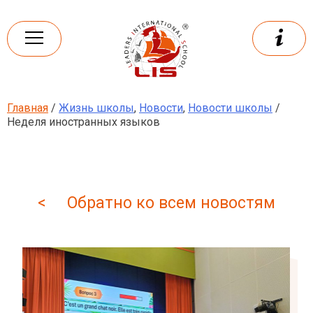
Skip
to
content
Главная
/
Жизнь школы
,
Новости
,
Новости школы
/
Leaders
International school
Неделя иностранных языков
< Обратно ко всем новостям