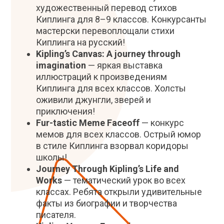
художественный перевод стихов
Киплинга для 8–9 классов. Конкурсанты
мастерски перевоплощали стихи
Киплинга на русский!
Kipling’s Canvas: A journey through
imagination
— яркая выставка
иллюстраций к произведениям
Киплинга для всех классов. Холсты
оживили джунгли, зверей и
приключения!
Fur-tastic Meme Faceoff
— конкурс
мемов для всех классов. Острый юмор
в стиле Киплинга взорвал коридоры
школы!
Journey Through Kipling’s Life and
Works
— тематический урок во всех
классах. Ребята открыли удивительные
факты из биографии и творчества
писателя.