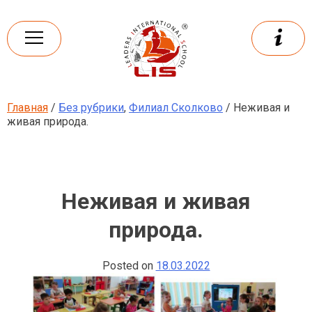
Skip
to
content
Главная
/
Без рубрики
,
Филиал Сколково
/ Неживая и
Leaders
International school
живая природа.
Неживая и живая
природа.
Posted on
18.03.2022