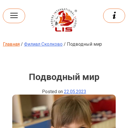
Skip
to
content
Главная
/
Филиал Сколково
/ Подводный мир
Leaders
International school
Подводный мир
Posted on
22.05.2023