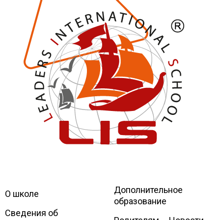
Дополнительное
Leaders
International school
О школе
образование
Сведения об