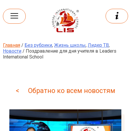
Skip
to
content
Главная
/
Без рубрики
,
Жизнь школы
,
Лидер ТВ
,
Leaders
International school
Новости
/ Поздравление для дня учителя в Leaders
International School
< Обратно ко всем новостям