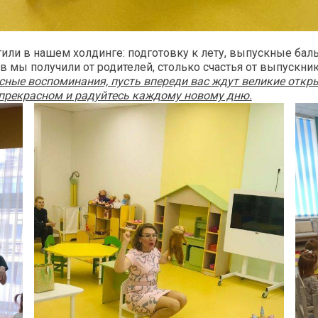
тили в нашем холдинге: подготовку к лету, выпускные ба
в мы получили от родителей, столько счастья от выпускни
сные воспоминания, пусть впереди вас ждут великие откры
 прекрасном и радуйтесь каждому новому дню.