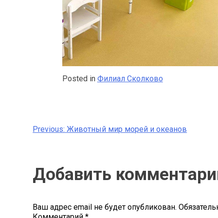
Posted in
Филиал Сколково
Previous:
Животный мир морей и океанов
Навигация
по
Добавить комментари
записям
Ваш адрес email не будет опубликован.
Обязатель
Комментарий
*