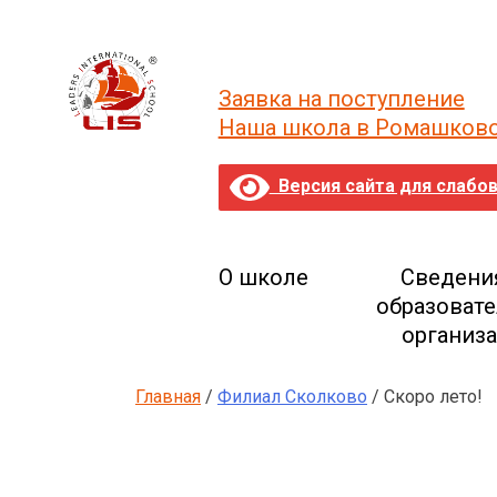
Skip
to
content
Заявка на поступление
Наша школа в Ромашков
Версия сайта для слабо
О школе
Сведени
образоват
организ
Главная
/
Филиал Сколково
/ Скоро лето!