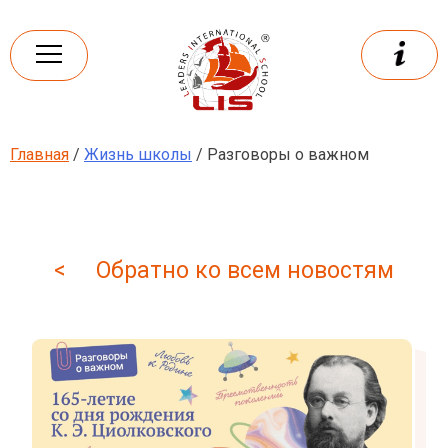
Skip
to
content
Главная
/
Жизнь школы
/ Разговоры о важном
Leaders
International school
< Обратно ко всем новостям