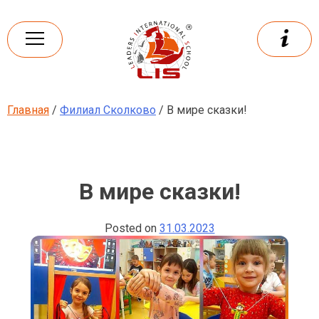
Skip
to
content
Главная
/
Филиал Сколково
/ В мире сказки!
Leaders
International school
В мире сказки!
Posted on
31.03.2023