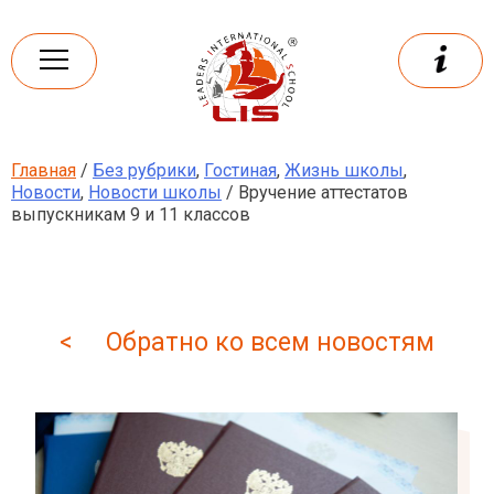
Skip
to
content
Главная
/
Без рубрики
,
Гостиная
,
Жизнь школы
,
Leaders
International school
Новости
,
Новости школы
/ Вручение аттестатов
выпускникам 9 и 11 классов
< Обратно ко всем новостям