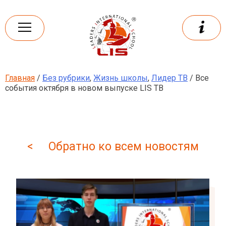
Skip
to
content
Главная
/
Без рубрики
,
Жизнь школы
,
Лидер ТВ
/ Все
Leaders
International school
события октября в новом выпуске LIS ТВ
< Обратно ко всем новостям