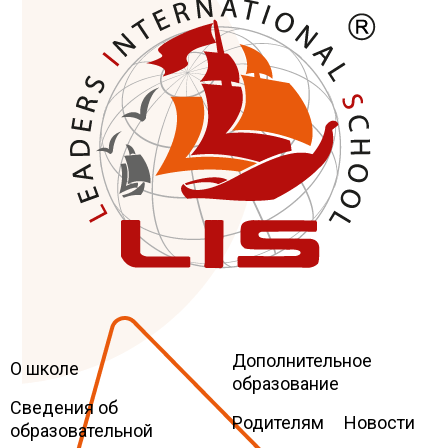
Дополнительное
Leaders
International school
О школе
образование
Сведения об
Родителям
Новости
образовательной