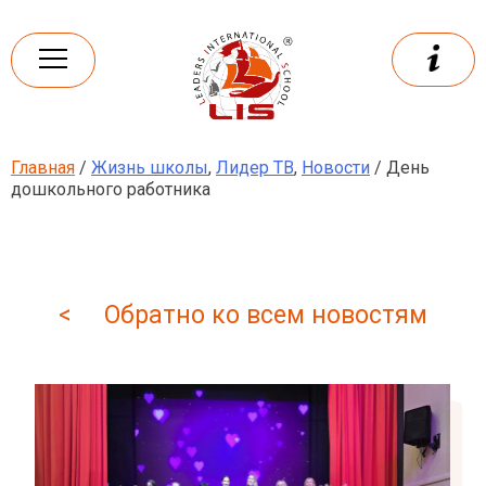
Skip
to
content
Главная
/
Жизнь школы
,
Лидер ТВ
,
Новости
/ День
Leaders
International school
дошкольного работника
< Обратно ко всем новостям