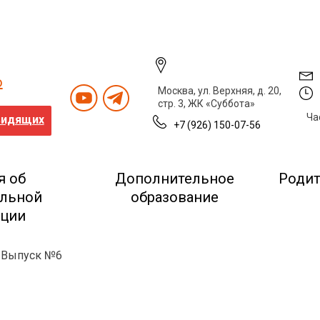
о
Москва, ул. Верхняя, д. 20,
стр. 3, ЖК «Суббота»
Ча
видящих
+7 (926) 150-07-56
я об
Дополнительное
Роди
ельной
образование
ации
V Выпуск №6