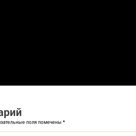
арий
язательные поля помечены
*