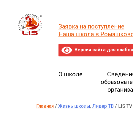
Skip
to
content
Заявка на поступление
Наша школа в Ромашков
Версия сайта для слабо
О школе
Сведени
образоват
организ
Главная
/
Жизнь школы
,
Лидер ТВ
/ LIS T