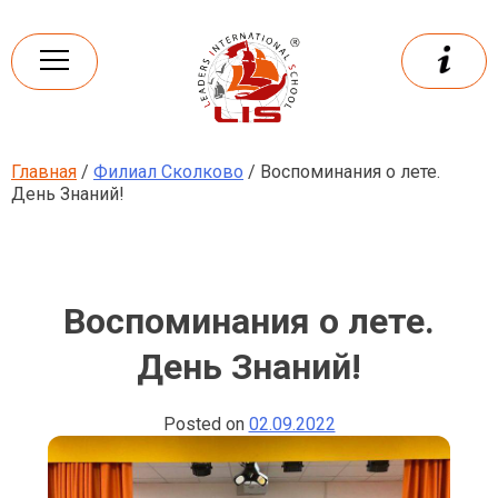
Skip
to
content
Главная
/
Филиал Сколково
/ Воспоминания о лете.
Leaders
International school
День Знаний!
Воспоминания о лете.
День Знаний!
Posted on
02.09.2022