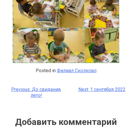
Posted in
Филиал Сколково
Previous:
До свидания,
Next:
1 сентября 2022
Навигация
лето!
по
записям
Добавить комментарий